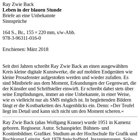
Ray Zwie Back
Leben in der blauen Stunde
Briefe an eine Unbekannte
Sinnsprüche
164 S., Br., 155 × 220 mm, s/w-Abb.
978-3-96311-016-0
Erschienen: März 2018
Seit drei Jahren schreibt Ray Zwie Back an einen ausgewählten
Kreis kleine digitale Kunstwerke, die auf mobilen Endgeräten wie
kleine Prosafenster aufgestoßen werden und wieder zufallen. Es
sind Minibriefe aus dem Moment, Erkundungen der Gegenwart, die
der Künstler und Schriftsteller einwirft. Er schreibt dabei stets über
seine Empfindungen, immer an eine Unbekannte, in einer Weise,
wie es vielleicht nur als SMS möglich ist. In begleitenden Bildern
fängt er die Kostbarkeiten des Augenblicks ein. Denn: »Der Teufel
liegt im Detail und kann sich nicht um den Moment scheren.«
Ray Zwie Back (alias Wolfgang Krause) wurde 1951 in Kamenz
geboren. Regisseur. Autor. Schauspieler. Bühnen- und
Kostümbildner. Grafiker. Studium an der Hochschule für Grafik und
Buchkunst Leipzig. Seit 1978 freischaffend. Inszenierungen. Solo-