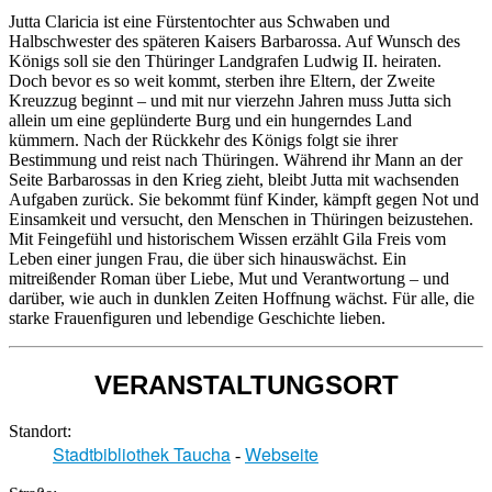
Jutta Claricia ist eine Fürstentochter aus Schwaben und
Halbschwester des späteren Kaisers Barbarossa. Auf Wunsch des
Königs soll sie den Thüringer Landgrafen Ludwig II. heiraten.
Doch bevor es so weit kommt, sterben ihre Eltern, der Zweite
Kreuzzug beginnt – und mit nur vierzehn Jahren muss Jutta sich
allein um eine geplünderte Burg und ein hungerndes Land
kümmern. Nach der Rückkehr des Königs folgt sie ihrer
Bestimmung und reist nach Thüringen. Während ihr Mann an der
Seite Barbarossas in den Krieg zieht, bleibt Jutta mit wachsenden
Aufgaben zurück. Sie bekommt fünf Kinder, kämpft gegen Not und
Einsamkeit und versucht, den Menschen in Thüringen beizustehen.
Mit Feingefühl und historischem Wissen erzählt Gila Freis vom
Leben einer jungen Frau, die über sich hinauswächst. Ein
mitreißender Roman über Liebe, Mut und Verantwortung – und
darüber, wie auch in dunklen Zeiten Hoffnung wächst. Für alle, die
starke Frauenfiguren und lebendige Geschichte lieben.
VERANSTALTUNGSORT
Standort:
Stadtbibliothek Taucha
Webseite
-