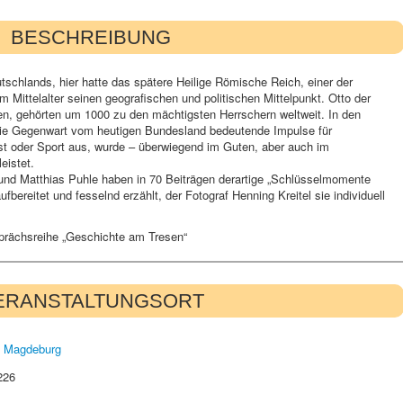
BESCHREIBUNG
tschlands, hier hatte das spätere Heilige Römische Reich, einer der
m Mittelalter seinen geografischen und politischen Mittelpunkt. Otto der
n, gehörten um 1000 zu den mächtigsten Herrschern weltweit. In den
 die Gegenwart vom heutigen Bundesland bedeutende Impulse für
st oder Sport aus, wurde – überwiegend im Guten, aber auch im
eistet.
und Matthias Puhle haben in 70 Beiträgen derartige „Schlüsselmomente
fbereitet und fesselnd erzählt, der Fotograf Henning Kreitel sie individuell
prächsreihe „Geschichte am Tresen“
ERANSTALTUNGSORT
 Magdeburg
226