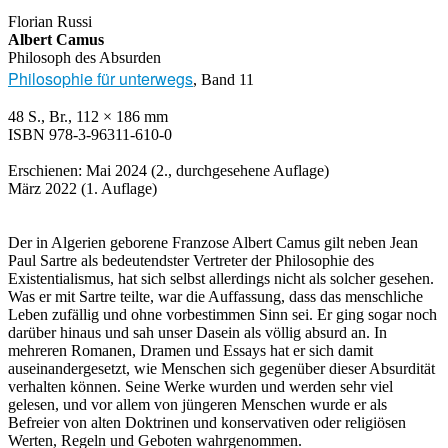
Florian Russi
Albert Camus
Philosoph des Absurden
Philosophie für unterwegs
, Band 11
48 S., Br., 112 × 186 mm
ISBN 978-3-96311-610-0
Erschienen: Mai 2024 (2., durchgesehene Auflage)
März 2022 (1. Auflage)
Der in Algerien geborene Franzose Albert Camus gilt neben Jean
Paul Sartre als bedeutendster Vertreter der Philosophie des
Existentialismus, hat sich selbst allerdings nicht als solcher gesehen.
Was er mit Sartre teilte, war die Auffassung, dass das menschliche
Leben zufällig und ohne vorbestimmen Sinn sei. Er ging sogar noch
darüber hinaus und sah unser Dasein als völlig absurd an. In
mehreren Romanen, Dramen und Essays hat er sich damit
auseinandergesetzt, wie Menschen sich gegenüber dieser Absurdität
verhalten können. Seine Werke wurden und werden sehr viel
gelesen, und vor allem von jüngeren Menschen wurde er als
Befreier von alten Doktrinen und konservativen oder religiösen
Werten, Regeln und Geboten wahrgenommen.