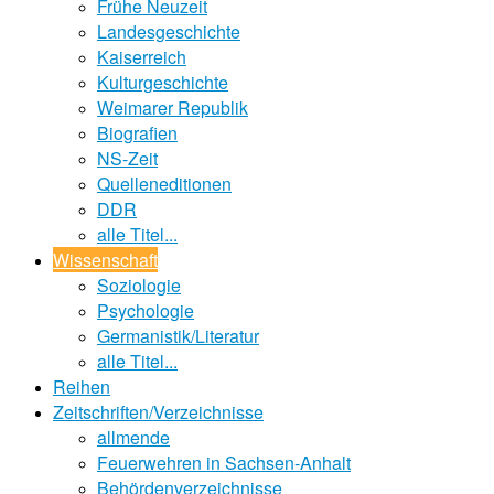
Frühe Neuzeit
Landesgeschichte
Kaiserreich
Kulturgeschichte
Weimarer Republik
Biografien
NS-Zeit
Quelleneditionen
DDR
alle Titel...
Wissenschaft
Soziologie
Psychologie
Germanistik/Literatur
alle Titel...
Reihen
Zeitschriften/Verzeichnisse
allmende
Feuerwehren in Sachsen-Anhalt
Behördenverzeichnisse