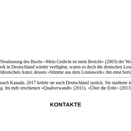
 Neufassung des Buchs »Mein Gedicht ist mein Bericht« (2003) der Walt
rk in Deutschland wieder verfügbar, waren es doch die deutschen Lese
eldeutschen Autor, dessen »Stimme aus dem Leunawerk« ihn einst ber
nach Kanada. 2017 kehrte sie nach Deutschland zurück. Sie studierte i
 tätig. Im mdv erschienen »Qualverwandt« (2011), »Über die Erde« (20
KONTAKTE