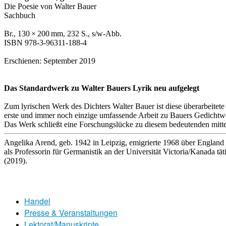
Die Poesie von Walter Bauer
Sachbuch
Br., 130 × 200 mm, 232 S., s/w-Abb.
ISBN 978-3-96311-188-4
Erschienen: September 2019
Das Standardwerk zu Walter Bauers Lyrik neu aufgelegt
Zum lyrischen Werk des Dichters Walter Bauer ist diese überarbeitete
erste und immer noch einzige umfassende Arbeit zu Bauers Gedichtwe
Das Werk schließt eine Forschungslücke zu diesem bedeutenden mitt
Angelika Arend, geb. 1942 in Leipzig, emigrierte 1968 über England 
als Professorin für Germanistik an der Universität Victoria/Kanada
(2019).
Handel
Presse & Veranstaltungen
Lektorat/Manuskripte