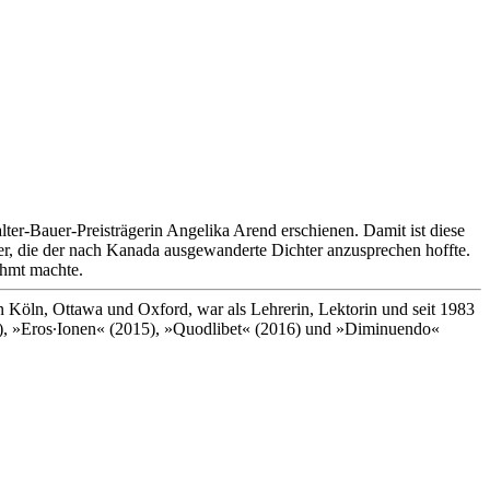
er-­Bauer-Preisträgerin Angelika Arend erschienen. Damit ist diese
r, die der nach Kanada ausgewanderte Dichter anzusprechen hoffte.
ühmt machte.
n Köln, Ottawa und Oxford, war als Lehrerin, Lektorin und seit 1983
13), »Eros∙Ionen« (2015), »Quodlibet« (2016) und »Diminuendo«