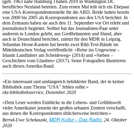
(geb. 1963 nahe Hamburg ) haben 2019 in Washington DC
berufliches Neuland betreten. Zum ersten Mal teilt sich ein Ehepaar
eine USA-Korrespondentenstelle für die ARD. Beide hatten bereits
von 2000 bis 2005 als Korrespondenten aus den USA berichtet. In
dem Zeitraum haben sie auch den 11. September vor Ort erlebt und
journalistisch begleitet. Seither hat das Journalisten-Paar unter
anderem in London gelebt, aus Großbritannien und Irland, aber
auch in Deutschland berichtet, zuletzt für den MDR in Leipzig.
Sebastian Hesse-Kastein hat bereits zwei Bild-Text-Bände im
Mitteldeutschen Verlag veröffentlicht: »Reise ins Ungewisse –
Irlands Landfahrer am Scheideweg« (2014) und »Sieben –
Geschichten vom Glauben« (2017). Seine Fotografien illustrieren
auch diesen Amerika-Band.
»Ein interessant und umfangreich bebilderter Band, der in keiner
Bibliothek zum Thema "USA" fehlen sollte.«
ekz-bibliotheksservice, Dezember 2020
»Dem Leser werden Einblicke in die Lebens- und Gefühlswelt
vieler Amerikaner jenseits der großen urbanen Zentren verschafft,
aus denen die Korrespondenten üblicherweise berichten.«
MDR Kultur – Das Radio
Bernd-Uwe Schekauski,
, 24. Oktober
2020