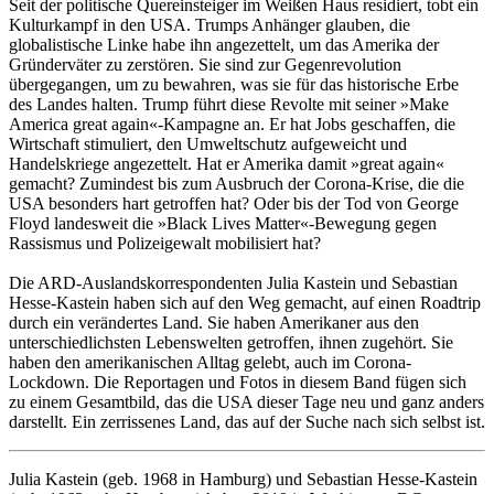
Seit der politische Quereinsteiger im Weißen Haus residiert, tobt ein
Kulturkampf in den USA. Trumps Anhänger glauben, die
globalistische Linke habe ihn angezettelt, um das Amerika der
Gründerväter zu zerstören. Sie sind zur Gegenrevolution
übergegangen, um zu bewahren, was sie für das historische Erbe
des Landes halten. Trump führt diese Revolte mit seiner »Make
America great again«-Kampagne an. Er hat Jobs geschaffen, die
Wirtschaft stimuliert, den Umweltschutz aufgeweicht und
Handelskriege angezettelt. Hat er Amerika damit »great again«
gemacht? Zumindest bis zum Ausbruch der Corona-Krise, die die
USA besonders hart getroffen hat? Oder bis der Tod von George
Floyd landesweit die »Black Lives Matter«-Bewegung gegen
Rassismus und Polizeigewalt mobilisiert hat?
Die ARD-Auslandskorrespondenten Julia Kastein und Sebastian
Hesse-Kastein haben sich auf den Weg gemacht, auf einen Roadtrip
durch ein verändertes Land. Sie haben Amerikaner aus den
unterschiedlichsten Lebenswelten getroffen, ihnen zugehört. Sie
haben den amerikanischen Alltag gelebt, auch im Corona-
Lockdown. Die Reportagen und Fotos in diesem Band fügen sich
zu einem Gesamtbild, das die USA dieser Tage neu und ganz anders
darstellt. Ein zerrissenes Land, das auf der Suche nach sich selbst ist.
Julia Kastein (geb. 1968 in Hamburg) und Sebastian Hesse-Kastein