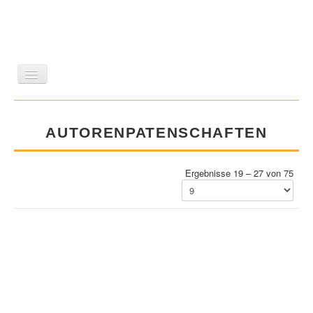
LITERATUR
REISEN
BILDBAND
KUNST
AUTORENPATENSCHAFTEN
GESCHICHTE
WISSENSCHAFT
REIHEN
ZEITSCHRIFTEN/VERZEICHNISSE
Ergebnisse 19 – 27 von 75