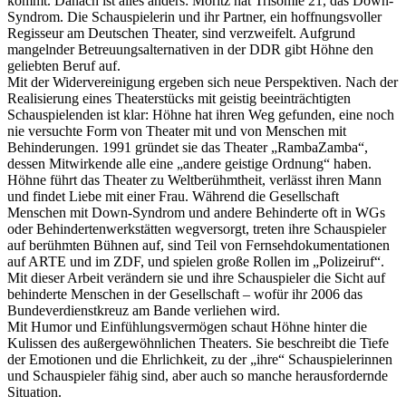
kommt. Danach ist alles anders: Moritz hat Trisomie 21, das Down-
Syndrom. Die Schauspielerin und ihr Partner, ein hoffnungsvoller
Regisseur am Deutschen Theater, sind verzweifelt. Aufgrund
mangelnder Betreuungsalternativen in der DDR gibt Höhne den
geliebten Beruf auf.
Mit der Widervereinigung ergeben sich neue Perspektiven. Nach der
Realisierung eines Theaterstücks mit geistig beeinträchtigten
Schauspielenden ist klar: Höhne hat ihren Weg gefunden, eine noch
nie versuchte Form von Theater mit und von Menschen mit
Behinderungen. 1991 gründet sie das Theater „RambaZamba“,
dessen Mitwirkende alle eine „andere geistige Ordnung“ haben.
Höhne führt das Theater zu Weltberühmtheit, verlässt ihren Mann
und findet Liebe mit einer Frau. Während die Gesellschaft
Menschen mit Down-Syndrom und andere Behinderte oft in WGs
oder Behindertenwerkstätten wegversorgt, treten ihre Schauspieler
auf berühmten Bühnen auf, sind Teil von Fernsehdokumentationen
auf ARTE und im ZDF, und spielen große Rollen im „Polizeiruf“.
Mit dieser Arbeit verändern sie und ihre Schauspieler die Sicht auf
behinderte Menschen in der Gesellschaft – wofür ihr 2006 das
Bundeverdienstkreuz am Bande verliehen wird.
Mit Humor und Einfühlungsvermögen schaut Höhne hinter die
Kulissen des außergewöhnlichen Theaters. Sie beschreibt die Tiefe
der Emotionen und die Ehrlichkeit, zu der „ihre“ Schauspielerinnen
und Schauspieler fähig sind, aber auch so manche herausfordernde
Situation.