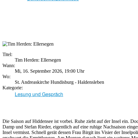
Titel:
Tim Herden: Ellersegen
Wann:
Mi, 16. September 2026
,
19:00 Uhr
Wo:
St. Andreaskirche Hundisburg - Haldensleben
Kategorie:
Lesung und Gespräch
Die Saison auf Hiddensee ist vorbei. Ruhe zieht auf der Insel ein. 
Damp und Stefan Rieder, eigentlich auf eine ruhige Nachsaison eingest
Insel vermisst. Schnell gerät dessen Frau Birgit ins Visier der Inselp
erschwert die Ermittlungen. Am Morgen danach liegt ein weiteres M