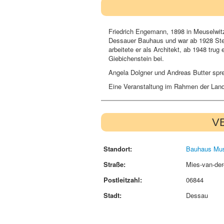
Friedrich Engemann, 1898 in Meuselwitz
Dessauer Bauhaus und war ab 1928 Stell
arbeitete er als Architekt, ab 1948 tru
Giebichenstein bei.
Angela Dolgner und Andreas Butter spr
Eine Veranstaltung im Rahmen der Land
V
Standort:
Bauhaus Mu
Straße:
Mies-van-der
Postleitzahl:
06844
Stadt:
Dessau