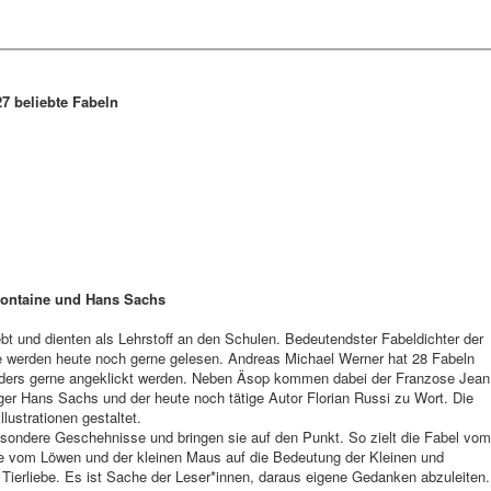
7 beliebte Fabeln
Fontaine und Hans Sachs
bt und dienten als Lehrstoff an den Schulen. Bedeutendster Fabeldichter der
e werden heute noch gerne gelesen. Andreas Michael Werner hat 28 Fabeln
ders gerne angeklickt werden. Neben Äsop kommen dabei der Franzose Jean
ger Hans Sachs und der heute noch tätige Autor Florian Russi zu Wort. Die
lustrationen gestaltet.
sondere Geschehnisse und bringen sie auf den Punkt. So zielt die Fabel vom
ie vom Löwen und der kleinen Maus auf die Bedeutung der Kleinen und
ierliebe. Es ist Sache der Leser*innen, daraus eigene Gedanken abzuleiten.