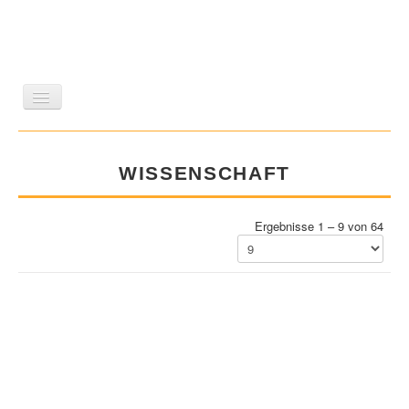
LITERATUR
REISEN
BILDBAND
KUNST
WISSENSCHAFT
GESCHICHTE
WISSENSCHAFT
REIHEN
ZEITSCHRIFTEN/VERZEICHNISSE
Ergebnisse 1 – 9 von 64