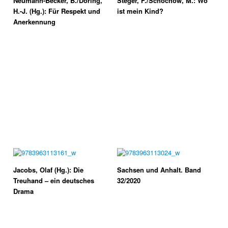
Neumann-Becker, B./Döring,
Steger, F./Schochow, M.: Wo
H.-J. (Hg.): Für Respekt und
ist mein Kind?
Anerkennung
Jacobs, Olaf (Hg.): Die
Sachsen und Anhalt. Band
Treuhand – ein deutsches
32/2020
Drama