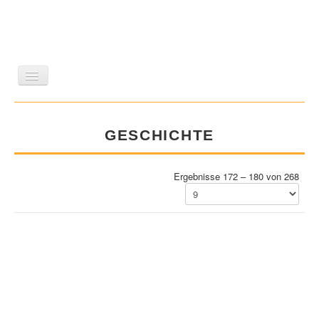
LITERATUR
REISEN
BILDBAND
KUNST
GESCHICHTE
GESCHICHTE
WISSENSCHAFT
REIHEN
ZEITSCHRIFTEN/VERZEICHNISSE
Ergebnisse 172 – 180 von 268