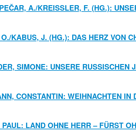
/PEČAR, A./KREISSLER, F. (HG.): UNSE
O./KABUS, J. (HG.): DAS HERZ VON 
DER, SIMONE: UNSERE RUSSISCHEN 
NN, CONSTANTIN: WEIHNACHTEN IN 
 PAUL: LAND OHNE HERR – FÜRST O