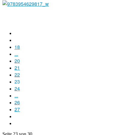
18
...
20
21
22
23
24
...
26
27
Seite 23 von 30