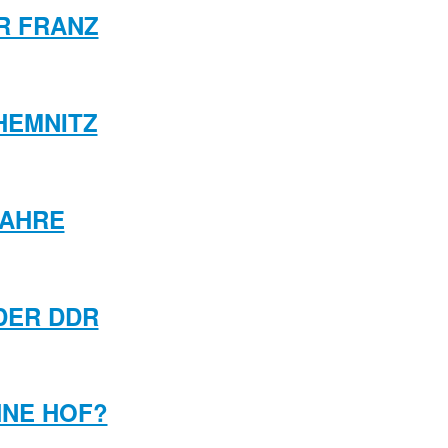
R FRANZ
CHEMNITZ
JAHRE
DER DDR
HNE HOF?