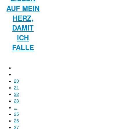
AUF MEIN
HERZ,
DAMIT
ICH
FALLE
20
21
22
23
...
25
26
27